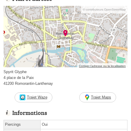
© contributeurs OpenStreetMap
Corriger l’adresse ou la localisation
Spyrit Glyphe
4 place de la Paix
41200 Romorantin-Lanthenay
Trajet Waze
Trajet Maps
Informations
Piercings
Oui