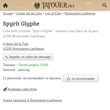
Accueil
>
Centre-Val de Loire
>
Loir-et-Cher
>
Romorantin-Lanthenay
Spyrit Glyphe
Cette fiche présente "Spyrit Glyphe", tatoueur situé
place de la paix
,
41200 Romorantin-Lanthenay.
4 place de la Paix
41200 Romorantin-Lanthenay
📞 Appeler ce salon de tatouage
Tatoueur
-
Ouvert jusqu'à 17h30
Services :
piercing
11 personnes
recommandent
ce tatoueur.
Je recommande
Améliorer cette fiche
Autres tatoueurs à Romorantin-Lanthenay