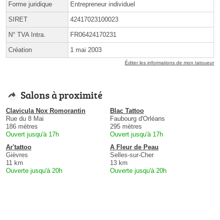
Forme juridique
Entrepreneur individuel
SIRET
42417023100023
N° TVA Intra.
FR06424170231
Création
1 mai 2003
Éditer les informations de mon tatoueur
Salons à proximité
Clavicula Nox Romorantin
Blac Tattoo
Rue du 8 Mai
Faubourg d'Orléans
186 mètres
295 mètres
Ouvert jusqu'à 17h
Ouvert jusqu'à 17h
Ar'tattoo
A Fleur de Peau
Gièvres
Selles-sur-Cher
11 km
13 km
Ouverte jusqu'à 20h
Ouverte jusqu'à 20h