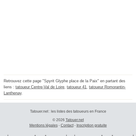
Retrouvez cette page "Spyrit Glyphe place de la Paix" en partant des
liens :
tatoueur Centre-Val de Loire
,
tatoueur 41
,
tatoueur Romorantin-
Lanthenay
.
Tatouer.net : les listes des tatoueurs en France
© 2026
Tatouer.net
Mentions légales
-
Contact
-
Inscription gratuite