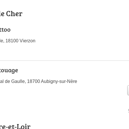
le Cher
ttoo
e, 18100 Vierzon
touage
al de Gaulle, 18700 Aubigny-sur-Nère
re-et-Loir