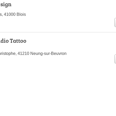
esign
s, 41000 Blois
udio Tattoo
hristophe, 41210 Neung-sur-Beuvron