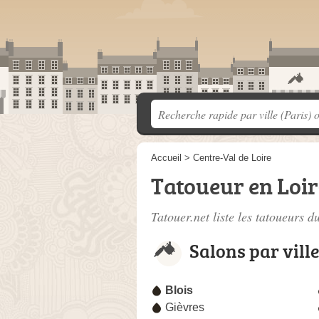
Accueil
>
Centre-Val de Loire
Tatoueur en Loir
Tatouer.net liste les
tatoueurs d
Salons par vill
Blois
Gièvres