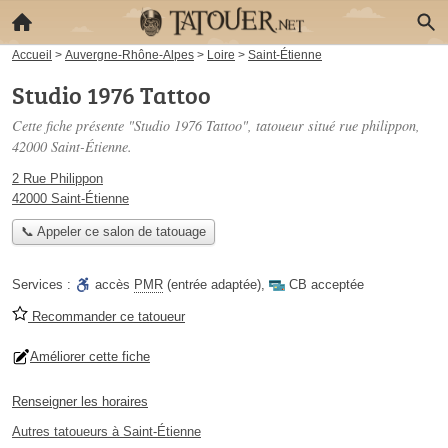
Accueil
>
Auvergne-Rhône-Alpes
>
Loire
>
Saint-Étienne
Studio 1976 Tattoo
Cette fiche présente "Studio 1976 Tattoo", tatoueur situé
rue philippon
,
42000 Saint-Étienne.
2 Rue Philippon
42000 Saint-Étienne
📞 Appeler ce salon de tatouage
Services :
accès
PMR
(entrée adaptée)
,
CB acceptée
Recommander ce tatoueur
Améliorer cette fiche
Renseigner les horaires
Autres tatoueurs à Saint-Étienne