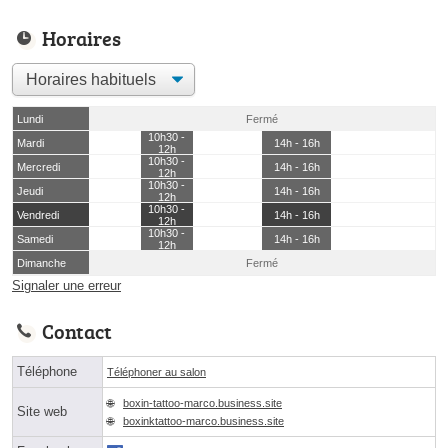
Horaires
Lundi
Fermé
10h30 -
Mardi
14h - 16h
12h
10h30 -
Mercredi
14h - 16h
12h
10h30 -
Jeudi
14h - 16h
12h
10h30 -
Vendredi
14h - 16h
12h
10h30 -
Samedi
14h - 16h
12h
Dimanche
Fermé
Signaler une erreur
Contact
Téléphone
Téléphoner au salon
boxin-tattoo-marco.business.site
Site web
boxinktattoo-marco.business.site