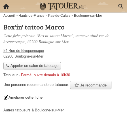
Accueil
>
Hauts-de-France
>
Pas-de-Calais
>
Boulogne-sur-Mer
Box'in' tattoo Marco
Cette fiche présente "Box'in' tattoo Marco", tatoueur situé
rue de
brequerecque
, 62200 Boulogne-sur-Mer.
84 Rue de Brequerecque
62200 Boulogne-sur-Mer
📞 Appeler ce salon de tatouage
Tatoueur
-
Fermé, ouvre demain à 10h30
Une personne
recommande
ce tatoueur.
Je recommande
Améliorer cette fiche
Autres tatoueurs à Boulogne-sur-Mer