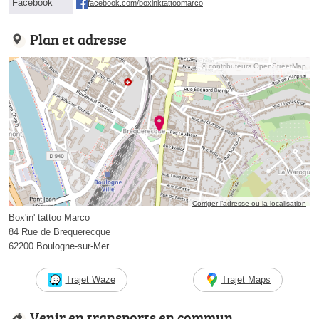
Facebook
facebook.com/boxinktattoomarco
Plan et adresse
© contributeurs OpenStreetMap
Corriger l’adresse ou la localisation
Box'in' tattoo Marco
84 Rue de Brequerecque
62200 Boulogne-sur-Mer
Trajet Waze
Trajet Maps
Venir en transports en commun