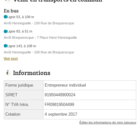
En bus
Ligne 53, à 108 m
Arrêt Henneguelle - 109 Rue de Brequerecque
Ligne 83, à 51 m
Arrêt Brequerecque - 7 Place Henri Henneguelle
Ligne 143, à 108 m
Arrêt Henneguelle - 109 Rue de Brequerecque
Voir tout
Informations
Forme juridique
Entrepreneur individuel
SIRET
81950449900024
N° TVA Intra.
FR09819504499
Création
4 septembre 2017
Éditer les informations de mon tatoueur