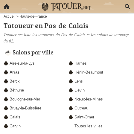
Accueil
>
Hauts-de-France
Tatoueur en Pas-de-Calais
Tatouer.net liste les
tatoueurs du Pas-de-Calais
et les salons de tatouage
du 62.
Salons par ville
Aire-sur-la-Lys
Harnes
Arras
Hénin-Beaumont
Berck
Lens
Béthune
Liévin
Boulogne-sur-Mer
Nœux-les-Mines
Bruay-la-Buissière
Outreau
Calais
Saint-Omer
Carvin
Toutes les villes