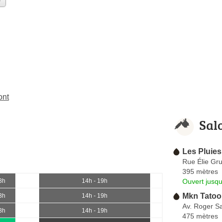
ont
Sal
Les Pluies
Rue Élie Gru
395 mètres
Ouvert jusqu
3h
14h - 19h
Mkn Tatoo
3h
14h - 19h
Av. Roger S
3h
14h - 19h
475 mètres