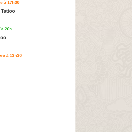
re à 17h30
t Tattoo
'à 20h
too
vre à 13h30