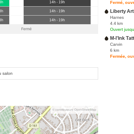
Fermé, ouv
3h
14h - 19h
Liberty Ar
3h
14h - 19h
Harnes
3h
14h - 19h
4.4 km
Ouvert jusqu
Fermé
M-l'Ink Tat
Carvin
6 km
Fermée, ou
u salon
© contributeurs OpenStreetMap