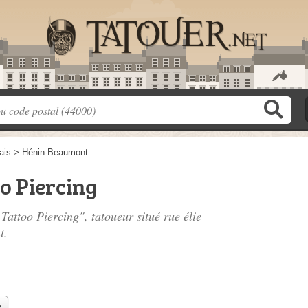
ais
>
Hénin-Beaumont
o Piercing
 Tattoo Piercing", tatoueur situé
rue élie
t.
e