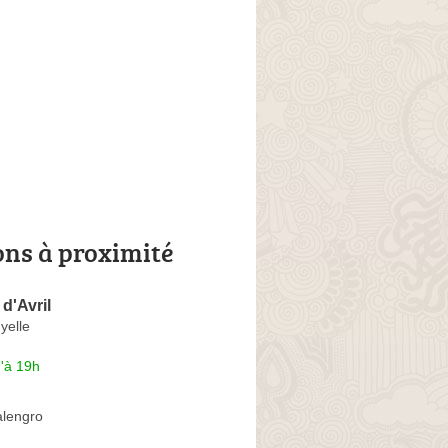
ons à proximité
 d'Avril
yelle
'à 19h
alengro