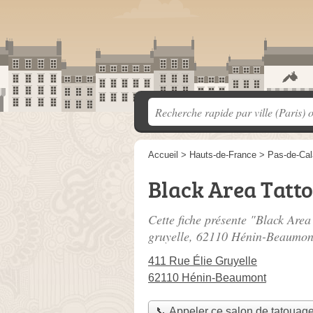
Accueil
>
Hauts-de-France
>
Pas-de-Cal
Black Area Tatto
Cette fiche présente "Black Area
gruyelle
, 62110 Hénin-Beaumon
411 Rue Élie Gruyelle
62110 Hénin-Beaumont
📞 Appeler ce salon de tatouag