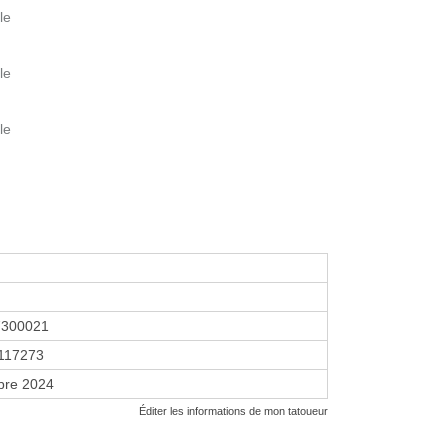
le
le
le
7300021
117273
bre 2024
Éditer les informations de mon tatoueur