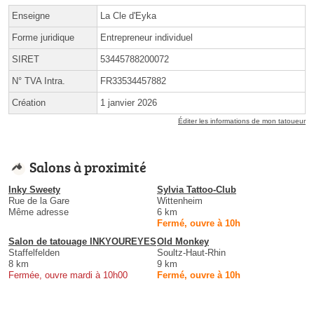
Enseigne
La Cle d'Eyka
Forme juridique
Entrepreneur individuel
SIRET
53445788200072
N° TVA Intra.
FR33534457882
Création
1 janvier 2026
Éditer les informations de mon tatoueur
Salons à proximité
Inky Sweety
Sylvia Tattoo-Club
Rue de la Gare
Wittenheim
Même adresse
6 km
Fermé, ouvre à 10h
Salon de tatouage INKYOUREYES
Old Monkey
Staffelfelden
Soultz-Haut-Rhin
8 km
9 km
Fermée, ouvre mardi à 10h00
Fermé, ouvre à 10h