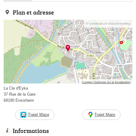
Plan et adresse
© contributeurs OpenStreetMap
Corriger l’adresse ou la localisation
La Cle d'Eyka
37 Rue de la Gare
68190 Ensisheim
Trajet Waze
Trajet Maps
Informations