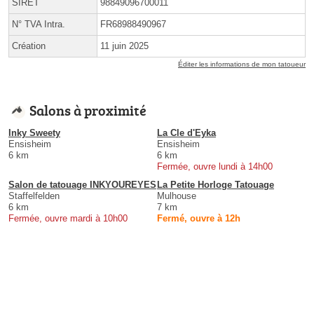
SIRET
98849096700011
N° TVA Intra.
FR68988490967
Création
11 juin 2025
Éditer les informations de mon tatoueur
Salons à proximité
Inky Sweety
La Cle d'Eyka
Ensisheim
Ensisheim
6 km
6 km
Fermée, ouvre lundi à 14h00
Salon de tatouage INKYOUREYES
La Petite Horloge Tatouage
Staffelfelden
Mulhouse
6 km
7 km
Fermée, ouvre mardi à 10h00
Fermé, ouvre à 12h