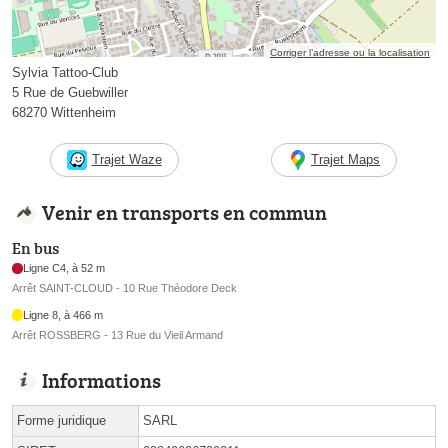
Corriger l’adresse ou la localisation
Sylvia Tattoo-Club
5 Rue de Guebwiller
68270 Wittenheim
Trajet Waze
Trajet Maps
Venir en transports en commun
En bus
Ligne C4, à 52 m
Arrêt SAINT-CLOUD - 10 Rue Théodore Deck
Ligne 8, à 466 m
Arrêt ROSSBERG - 13 Rue du Vieil Armand
Informations
Forme juridique
SARL