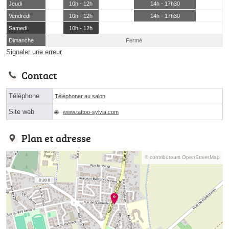
Jeudi
10h - 12h
14h - 17h30
Vendredi
10h - 12h
14h - 17h30
Samedi
10h - 12h
Dimanche
Fermé
Signaler une erreur
Contact
Téléphone
Téléphoner au salon
Site web
www.tattoo-sylvia.com
Plan et adresse
© contributeurs OpenStreetMap