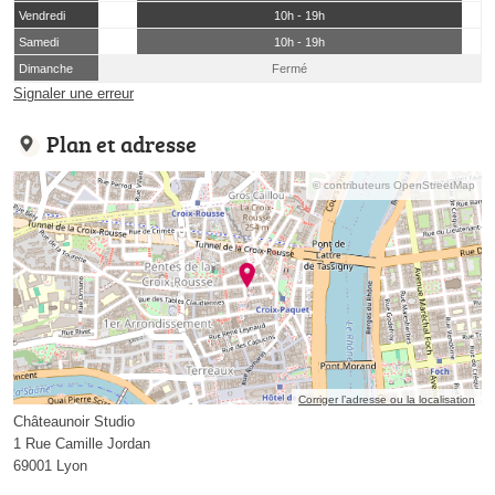
Vendredi
10h - 19h
Samedi
10h - 19h
Dimanche
Fermé
Signaler une erreur
Plan et adresse
© contributeurs OpenStreetMap
Corriger l’adresse ou la localisation
Châteaunoir Studio
1 Rue Camille Jordan
69001 Lyon