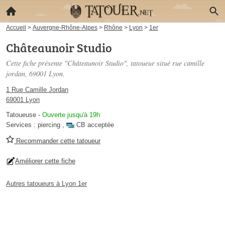
Accueil
>
Auvergne-Rhône-Alpes
>
Rhône
>
Lyon
>
1er
Châteaunoir Studio
Cette fiche présente "Châteaunoir Studio", tatoueur situé
rue camille
jordan
, 69001 Lyon.
1 Rue Camille Jordan
69001 Lyon
Tatoueuse
-
Ouverte jusqu'à 19h
Services :
piercing
,
CB acceptée
Recommander cette tatoueur
Améliorer cette fiche
Autres tatoueurs à Lyon 1er