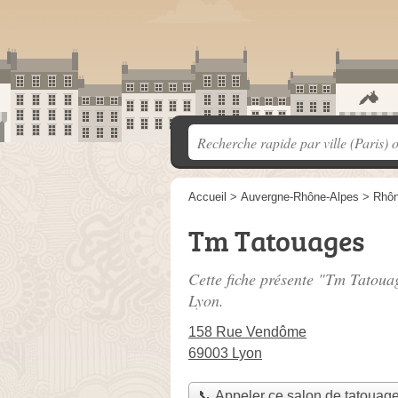
Accueil
>
Auvergne-Rhône-Alpes
>
Rhô
Tm Tatouages
Cette fiche présente "Tm Tatoua
Lyon.
158 Rue Vendôme
69003 Lyon
📞 Appeler ce salon de tatouag