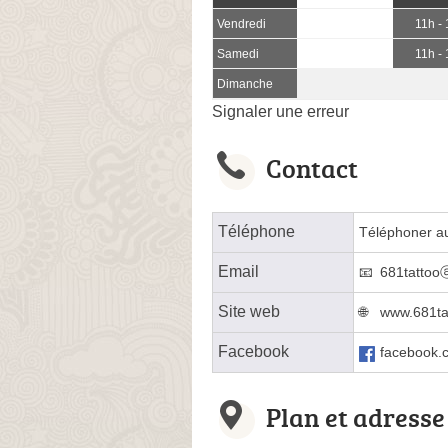
Vendredi
11h -
Samedi
11h -
Dimanche
Signaler une erreur
Contact
Téléphone
Téléphoner a
Email
681tattoo
Site web
www.681ta
Facebook
facebook.c
Plan et adresse