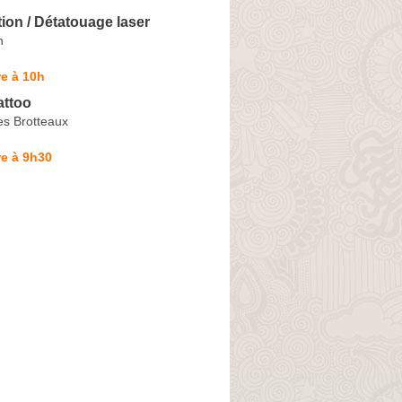
tion / Détatouage laser
n
e à 10h
attoo
es Brotteaux
e à 9h30