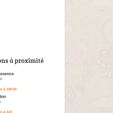
ons à proximité
Essence
Or
re à 10h30
too
t
e à 11h