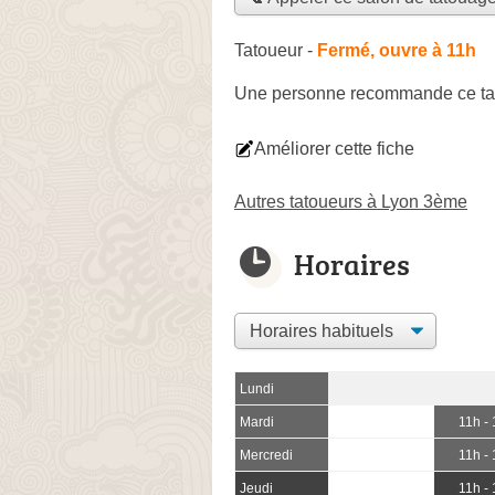
Tatoueur
-
Fermé, ouvre à 11h
Une personne
recommande
ce ta
Améliorer cette fiche
Autres tatoueurs à Lyon 3ème
Horaires
Lundi
Mardi
11h -
Mercredi
11h -
Jeudi
11h -