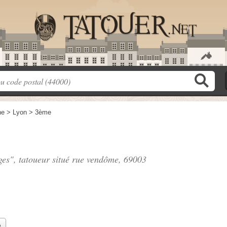
ne
>
Lyon
>
3ème
ges", tatoueur situé
rue vendôme
, 69003
e