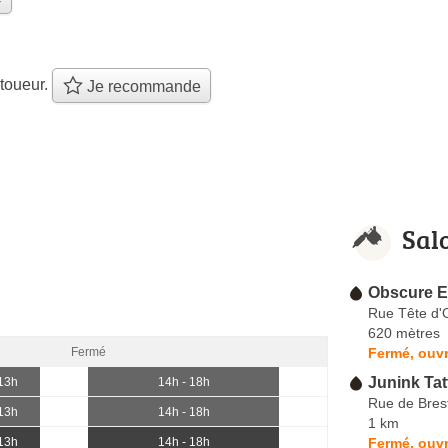
toueur.
Je recommande
Sal
Obscure 
Rue Tête d'
620 mètres
Fermé, ouv
Fermé
Junink Tat
 13h
14h - 18h
Rue de Bres
 13h
14h - 18h
1 km
Fermé, ouvr
 13h
14h - 18h