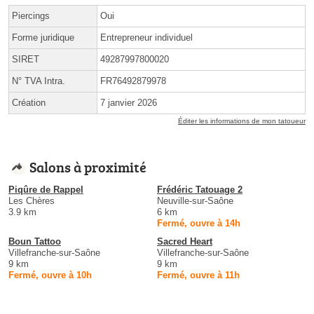
Piercings
Oui
Forme juridique
Entrepreneur individuel
SIRET
49287997800020
N° TVA Intra.
FR76492879978
Création
7 janvier 2026
Éditer les informations de mon tatoueur
Salons à proximité
Piqûre de Rappel
Frédéric Tatouage 2
Les Chères
Neuville-sur-Saône
3.9 km
6 km
Fermé, ouvre à 14h
Boun Tattoo
Sacred Heart
Villefranche-sur-Saône
Villefranche-sur-Saône
9 km
9 km
Fermé, ouvre à 10h
Fermé, ouvre à 11h