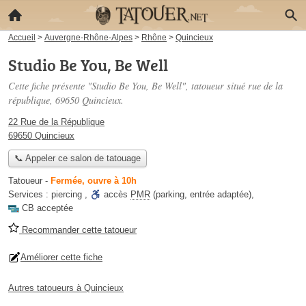
Accueil
>
Auvergne-Rhône-Alpes
>
Rhône
>
Quincieux
Studio Be You, Be Well
Cette fiche présente "Studio Be You, Be Well", tatoueur situé
rue de la
république
, 69650 Quincieux.
22 Rue de la République
69650 Quincieux
📞 Appeler ce salon de tatouage
Tatoueur
-
Fermée, ouvre à 10h
Services :
piercing
,
accès
PMR
(parking, entrée adaptée)
,
CB acceptée
Recommander cette tatoueur
Améliorer cette fiche
Autres tatoueurs à Quincieux