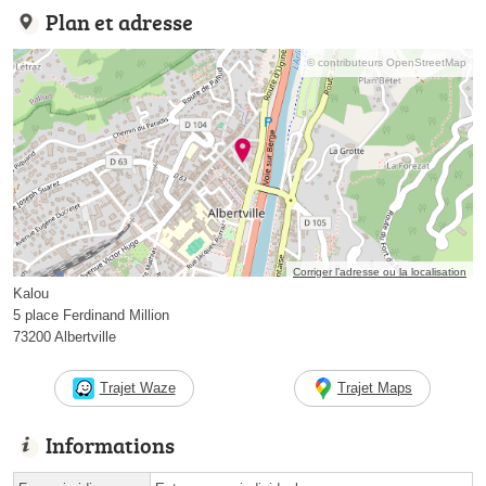
Plan et adresse
© contributeurs OpenStreetMap
Corriger l’adresse ou la localisation
Kalou
5 place Ferdinand Million
73200 Albertville
Trajet Waze
Trajet Maps
Informations