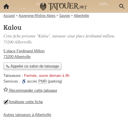
Accueil
>
Auvergne-Rhône-Alpes
>
Savoie
>
Albertville
Kalou
Cette fiche présente "Kalou", tatoueur situé
place ferdinand million
,
73200 Albertville.
5 place Ferdinand Million
73200 Albertville
📞 Appeler ce salon de tatouage
Tatoueuse
-
Fermée, ouvre demain à 9h
Services :
accès
PMR
(parking)
Recommander cette tatoueur
Améliorer cette fiche
Autres tatoueurs à Albertville