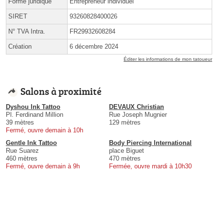
Forme juridique
Entrepreneur individuel
SIRET
93260828400026
N° TVA Intra.
FR29932608284
Création
6 décembre 2024
Éditer les informations de mon tatoueur
Salons à proximité
Dyshou Ink Tattoo
DEVAUX Christian
Pl. Ferdinand Million
Rue Joseph Mugnier
39 mètres
129 mètres
Fermé, ouvre demain à 10h
Gentle Ink Tattoo
Body Piercing International
Rue Suarez
place Biguet
460 mètres
470 mètres
Fermé, ouvre demain à 9h
Fermée, ouvre mardi à 10h30