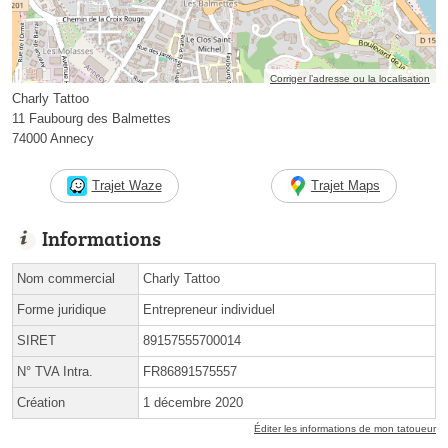
Corriger l’adresse ou la localisation
Charly Tattoo
11 Faubourg des Balmettes
74000 Annecy
Trajet Waze
Trajet Maps
Informations
Nom commercial
Charly Tattoo
Forme juridique
Entrepreneur individuel
SIRET
89157555700014
N° TVA Intra.
FR86891575557
Création
1 décembre 2020
Éditer les informations de mon tatoueur