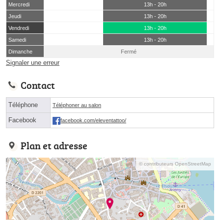
Mercredi
13h - 20h
Jeudi
13h - 20h
Vendredi
13h - 20h
Samedi
13h - 20h
Dimanche
Fermé
Signaler une erreur
Contact
Téléphone
Téléphoner au salon
Facebook
facebook.com/eleventattoo/
Plan et adresse
© contributeurs OpenStreetMap