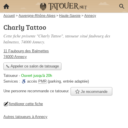
Accueil
>
Auvergne-Rhône-Alpes
>
Haute-Savoie
>
Annecy
Charly Tattoo
Cette fiche présente "Charly Tattoo", tatoueur situé
faubourg des
balmettes
, 74000 Annecy.
11 Faubourg des Balmettes
74000 Annecy
📞 Appeler ce salon de tatouage
Tatoueur
-
Ouvert jusqu'à 20h
Services :
accès
PMR
(parking, entrée adaptée)
Une personne
recommande
ce tatoueur.
Je recommande
Améliorer cette fiche
Autres tatoueurs à Annecy