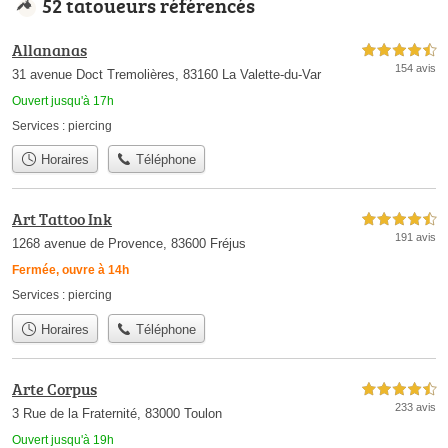
52 tatoueurs référencés
Allananas
4,5 étoiles sur 5
154 avis
31 avenue Doct Tremolières, 83160 La Valette-du-Var
Ouvert jusqu'à 17h
Services :
piercing
Horaires
Téléphone
Art Tattoo Ink
4,5 étoiles sur 5
191 avis
1268 avenue de Provence, 83600 Fréjus
Fermée, ouvre à 14h
Services :
piercing
Horaires
Téléphone
Arte Corpus
4,5 étoiles sur 5
233 avis
3 Rue de la Fraternité, 83000 Toulon
Ouvert jusqu'à 19h