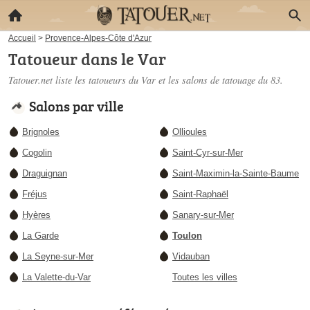
Accueil
>
Provence-Alpes-Côte d'Azur
Tatoueur dans le Var
Tatouer.net liste les
tatoueurs du Var
et les salons de tatouage du 83.
Salons par ville
Brignoles
Ollioules
Cogolin
Saint-Cyr-sur-Mer
Draguignan
Saint-Maximin-la-Sainte-Baume
Fréjus
Saint-Raphaël
Hyères
Sanary-sur-Mer
La Garde
Toulon
La Seyne-sur-Mer
Vidauban
La Valette-du-Var
Toutes les villes