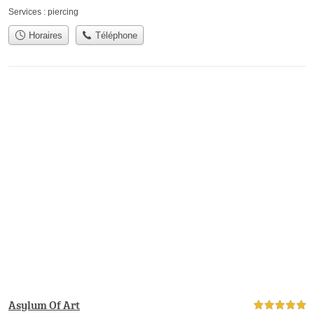
Services :
piercing
Horaires
Téléphone
Asylum Of Art
5,0 étoiles sur 5