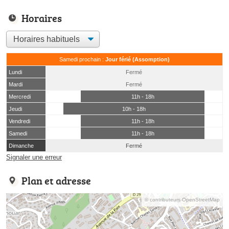
Horaires
Samedi prochain :
Jour férié (Assomption)
Lundi
Fermé
Mardi
Fermé
Mercredi
11h - 18h
Jeudi
10h - 18h
Vendredi
11h - 18h
Samedi
11h - 18h
Dimanche
Fermé
Signaler une erreur
Plan et adresse
© contributeurs OpenStreetMap