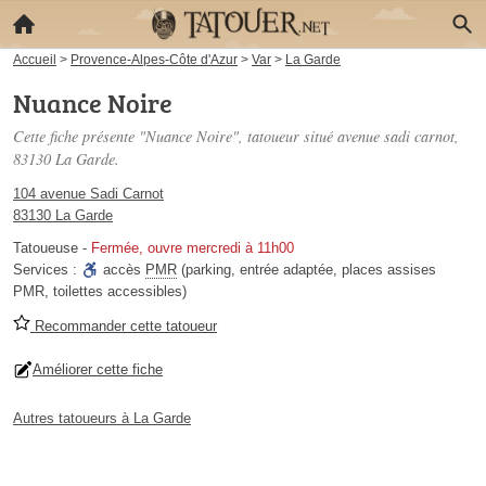
Accueil
>
Provence-Alpes-Côte d'Azur
>
Var
>
La Garde
Nuance Noire
Cette fiche présente "Nuance Noire", tatoueur situé
avenue sadi carnot
,
83130 La Garde.
104 avenue Sadi Carnot
83130 La Garde
Tatoueuse
-
Fermée, ouvre mercredi à 11h00
Services :
accès
PMR
(parking, entrée adaptée, places assises
PMR, toilettes accessibles)
Recommander cette tatoueur
Améliorer cette fiche
Autres tatoueurs à La Garde