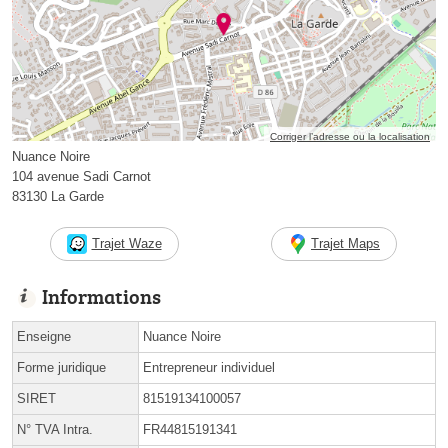
Corriger l’adresse ou la localisation
Nuance Noire
104 avenue Sadi Carnot
83130 La Garde
Trajet Waze
Trajet Maps
Informations
Enseigne
Nuance Noire
Forme juridique
Entrepreneur individuel
SIRET
81519134100057
N° TVA Intra.
FR44815191341