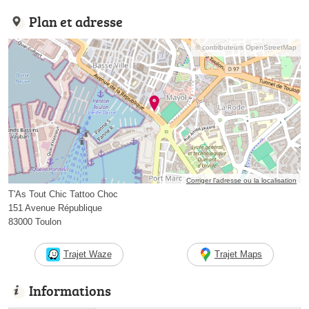
Plan et adresse
© contributeurs OpenStreetMap
Corriger l’adresse ou la localisation
T'As Tout Chic Tattoo Choc
151 Avenue République
83000 Toulon
Trajet Waze
Trajet Maps
Informations