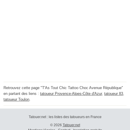
Retrouvez cette page "T'As Tout Chic Tattoo Choc Avenue République"
en partant des liens :
tatoueur Provence-Alpes-Côte d'Azur
,
tatoueur 83
,
tatoueur Toulon
.
Tatouer.net : les listes des tatoueurs en France
© 2026
Tatouer.net