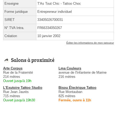
Enseigne
T'As Tout Chic - Tattoo Choc
Forme juridique
Entrepreneur individuel
SIRET
33405026700031
N° TVA Intra.
FR66334050267
Création
10 janvier 2002
Éditer les informations de mon tatoueur
Salons à proximité
Arte Corpus
Lma Couleurs
Rue de la Fraternité
avenue de l'Infanterie de Marine
214 mètres
216 mètres
Ouvert jusqu'à 19h
L'Exutoire Tattoo Studio
Bisou Électrique Tattoo
Rue Jean Jaurès
Rue Montauban
715 mètres
825 mètres
Ouvert jusqu'à 19h30
Fermée, ouvre à 11h