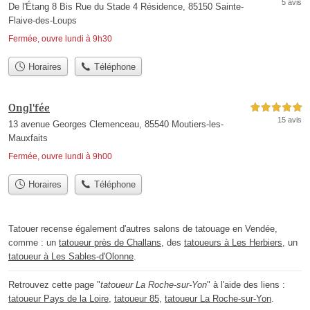
5 avis
De l'Étang 8 Bis Rue du Stade 4 Résidence, 85150 Sainte-
Flaive-des-Loups
Fermée, ouvre lundi à 9h30
Horaires
Téléphone
Ongl'fée
5,0 étoiles sur 5
15 avis
13 avenue Georges Clemenceau, 85540 Moutiers-les-
Mauxfaits
Fermée, ouvre lundi à 9h00
Horaires
Téléphone
Tatouer recense également d'autres salons de tatouage en Vendée,
comme : un
tatoueur près de Challans
, des
tatoueurs à Les Herbiers
, un
tatoueur à Les Sables-d'Olonne
.
Retrouvez cette page "
tatoueur La Roche-sur-Yon
" à l'aide des liens :
tatoueur Pays de la Loire
,
tatoueur 85
,
tatoueur La Roche-sur-Yon
.