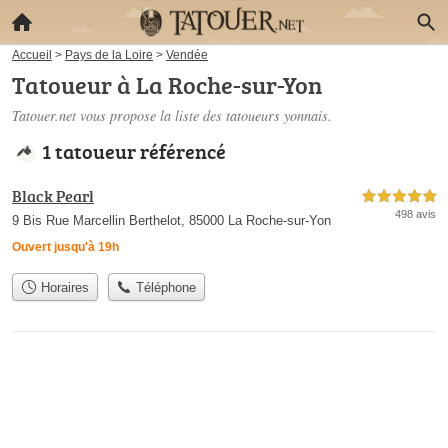
Accueil
>
Pays de la Loire
>
Vendée
Tatoueur à La Roche-sur-Yon
Tatouer.net vous propose la liste des
tatoueurs yonnais
.
1 tatoueur référencé
Black Pearl
5,0 étoiles sur 5
498 avis
9 Bis Rue Marcellin Berthelot, 85000 La Roche-sur-Yon
Ouvert jusqu'à 19h
Horaires
Téléphone