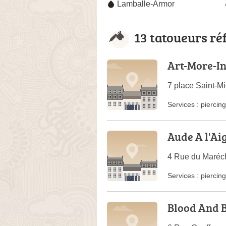
Lamballe-Armor
13 tatoueurs ré
Art-More-In
7 place Saint-M
Services :
piercing
Aude A l'Aig
4 Rue du Maréch
Services :
piercing
Blood And 