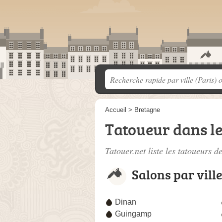
Accueil
>
Bretagne
Tatoueur dans l
Tatouer.net liste les
tatoueurs d
Salons par vill
Dinan
Guingamp