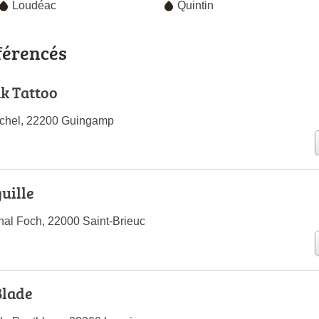
Loudéac
Quintin
férencés
k Tattoo
ichel, 22200 Guingamp
uille
al Foch, 22000 Saint-Brieuc
Blade