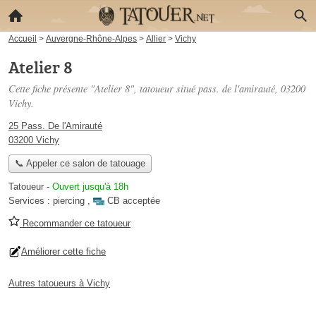
Accueil
>
Auvergne-Rhône-Alpes
>
Allier
>
Vichy
Atelier 8
Cette fiche présente "Atelier 8", tatoueur situé
pass. de l'amirauté
, 03200
Vichy.
25 Pass. De l'Amirauté
03200 Vichy
📞 Appeler ce salon de tatouage
Tatoueur
-
Ouvert jusqu'à 18h
Services :
piercing
,
CB acceptée
Recommander ce tatoueur
Améliorer cette fiche
Autres tatoueurs à Vichy