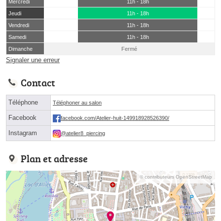
Mercredi
11h - 18h
Jeudi
11h - 18h
Vendredi
11h - 18h
Samedi
11h - 18h
Dimanche
Fermé
Signaler une erreur
Contact
Téléphone
Téléphoner au salon
Facebook
facebook.com/Atelier-huit-149918928526390/
Instagram
@atelier8_piercing
Plan et adresse
© contributeurs OpenStreetMap