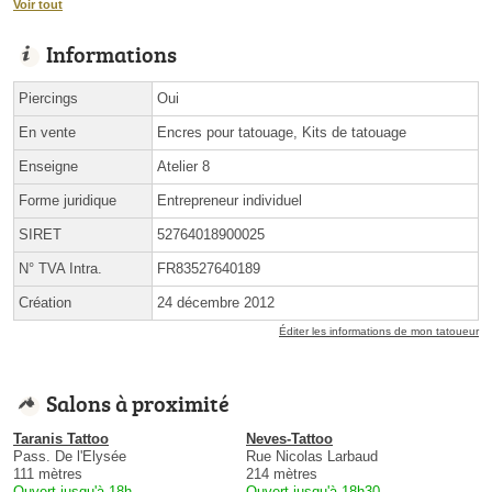
Voir tout
Informations
Piercings
Oui
En vente
Encres pour tatouage, Kits de tatouage
Enseigne
Atelier 8
Forme juridique
Entrepreneur individuel
SIRET
52764018900025
N° TVA Intra.
FR83527640189
Création
24 décembre 2012
Éditer les informations de mon tatoueur
Salons à proximité
Taranis Tattoo
Neves-Tattoo
Pass. De l'Elysée
Rue Nicolas Larbaud
111 mètres
214 mètres
Ouvert jusqu'à 18h
Ouvert jusqu'à 18h30