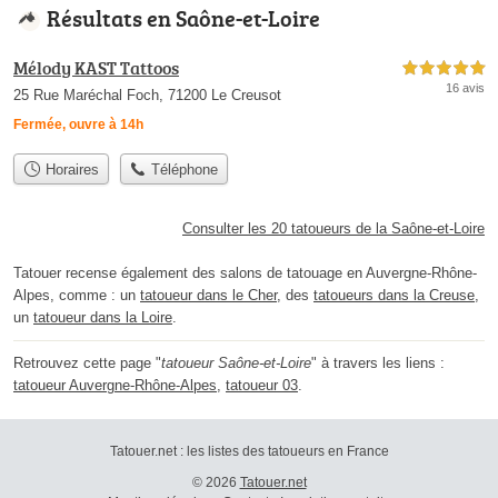
Résultats en Saône-et-Loire
Mélody KAST Tattoos
5,0 étoiles sur 5
16 avis
25 Rue Maréchal Foch, 71200 Le Creusot
Fermée, ouvre à 14h
Horaires
Téléphone
Consulter les 20 tatoueurs de la Saône-et-Loire
Tatouer recense également des salons de tatouage en Auvergne-Rhône-
Alpes, comme : un
tatoueur dans le Cher
, des
tatoueurs dans la Creuse
,
un
tatoueur dans la Loire
.
Retrouvez cette page "
tatoueur Saône-et-Loire
" à travers les liens :
tatoueur Auvergne-Rhône-Alpes
,
tatoueur 03
.
Tatouer.net : les listes des tatoueurs en France
© 2026
Tatouer.net