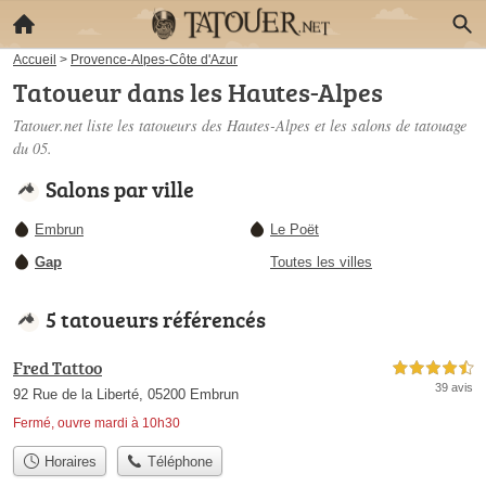
Accueil
>
Provence-Alpes-Côte d'Azur
Tatoueur dans les Hautes-Alpes
Tatouer.net liste les
tatoueurs des Hautes-Alpes
et les salons de tatouage
du 05.
Salons par ville
Embrun
Le Poët
Gap
Toutes les villes
5 tatoueurs référencés
Fred Tattoo
4,5 étoiles sur 5
39 avis
92 Rue de la Liberté, 05200 Embrun
Fermé, ouvre mardi à 10h30
Horaires
Téléphone