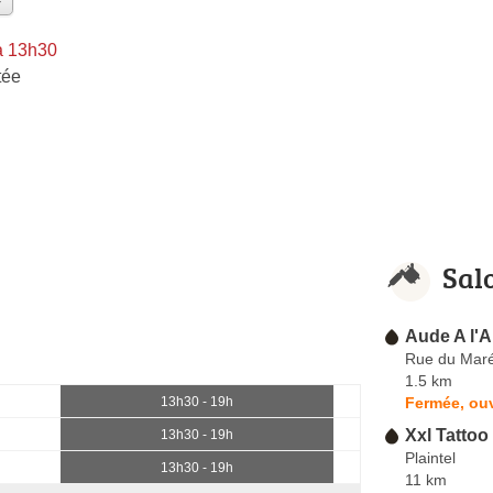
à 13h30
tée
Sal
Aude A l'A
Rue du Maré
1.5 km
Fermée, ouv
13h30 - 19h
Xxl Tattoo
13h30 - 19h
Plaintel
13h30 - 19h
11 km