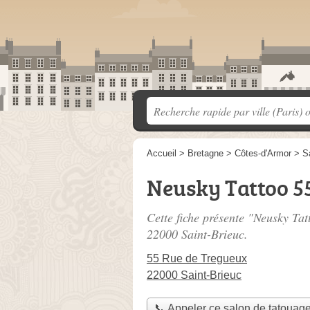
Accueil
>
Bretagne
>
Côtes-d'Armor
>
S
Neusky Tattoo 55
Cette fiche présente "Neusky Tat
22000 Saint-Brieuc.
55 Rue de Tregueux
22000 Saint-Brieuc
📞 Appeler ce salon de tatouag