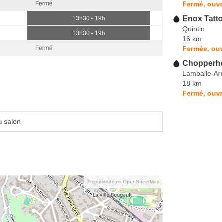
Fermé, ouvr
Fermé
Enox Tatt
13h30 - 19h
Quintin
13h30 - 19h
16 km
Fermée, ouv
Fermé
Chopperhe
Lamballe-A
18 km
Fermé, ouvr
u salon
© contributeurs OpenStreetMap