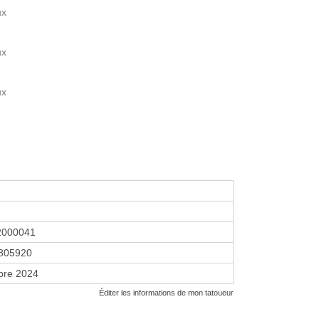
ux
ux
ux
2000041
805920
bre 2024
Éditer les informations de mon tatoueur