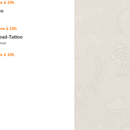
e à 10h
oo
re à 10h
ad-Tattoo
rmor
e à 10h