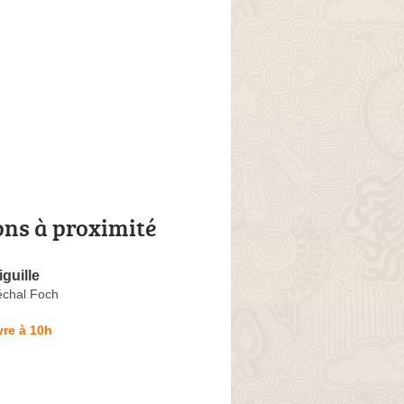
ons à proximité
iguille
chal Foch
re à 10h