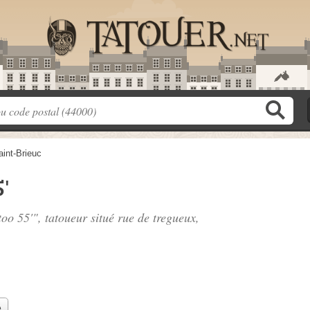
aint-Brieuc
'
too 55'", tatoueur situé
rue de tregueux
,
e