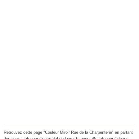
Retrouvez cette page "Couleur Miroir Rue de la Charpenterie" en partant
des liens :
tatoueur Centre-Val de Loire
,
tatoueur 45
,
tatoueur Orléans
.