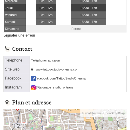
Mercredi
10h - 12h
13h30 - 17h
Jeudi
10h - 12h
13h30 - 17h
Vendredi
10h - 12h
13h30 - 17h
Samedi
10h - 12h
13h30 - 17h
Dimanche
Fermé
Signaler une erreur
Contact
Téléphone
Téléphoner au salon
Site web
www.tattoo-studio-orleans.com
Facebook
facebook.com/TattooStudioOrleans/
Instagram
@tatouage_studio_orleans
Plan et adresse
© contributeurs OpenStreetMap