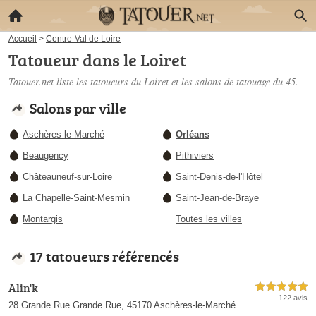
Accueil
>
Centre-Val de Loire
Tatoueur dans le Loiret
Tatouer.net liste les
tatoueurs du Loiret
et les salons de tatouage du 45.
Salons par ville
Aschères-le-Marché
Orléans
Beaugency
Pithiviers
Châteauneuf-sur-Loire
Saint-Denis-de-l'Hôtel
La Chapelle-Saint-Mesmin
Saint-Jean-de-Braye
Montargis
Toutes les villes
17 tatoueurs référencés
Alin'k
5,0 étoiles sur 5
122 avis
28 Grande Rue Grande Rue, 45170 Aschères-le-Marché