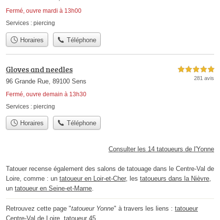
Fermé, ouvre mardi à 13h00
Services :
piercing
Horaires
Téléphone
Gloves and needles
5,0 étoiles sur 5
281 avis
96 Grande Rue, 89100 Sens
Fermé, ouvre demain à 13h30
Services :
piercing
Horaires
Téléphone
Consulter les 14 tatoueurs de l'Yonne
Tatouer recense également des salons de tatouage dans le Centre-Val de
Loire, comme : un
tatoueur en Loir-et-Cher
, les
tatoueurs dans la Nièvre
,
un
tatoueur en Seine-et-Marne
.
Retrouvez cette page "
tatoueur Yonne
" à travers les liens :
tatoueur
Centre-Val de Loire
,
tatoueur 45
.