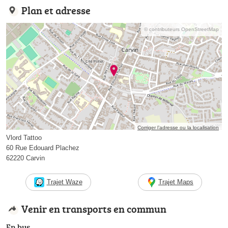
Plan et adresse
© contributeurs OpenStreetMap
Corriger l’adresse ou la localisation
Vlord Tattoo
60 Rue Edouard Plachez
62220 Carvin
Trajet Waze
Trajet Maps
Venir en transports en commun
En bus