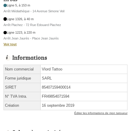
Ligne 5, à 153 m
Arrêt Médiathèque - 14 Avenue Simone Veil
Ligne 1326, à 40 m
Arrêt Plachez - 72 Rue Edouard Plachez
Ligne 1223, à 220 m
Arrêt Jean Jaurès - Place Jean Jaurès
Voir tout
Informations
Nom commercial
Vlord Tattoo
Forme juridique
SARL
SIRET
85407159400014
N° TVA Intra.
FR49854071594
Création
16 septembre 2019
Éditer les informations de mon tatoueur