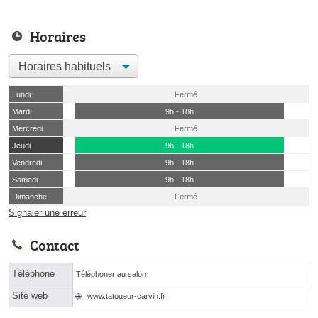
Horaires
Lundi
Fermé
Mardi
9h - 18h
Mercredi
Fermé
Jeudi
9h - 18h
Vendredi
9h - 18h
Samedi
9h - 18h
Dimanche
Fermé
Signaler une erreur
Contact
Téléphone
Téléphoner au salon
Site web
www.tatoueur-carvin.fr