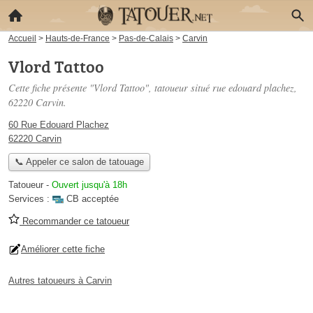
Accueil
>
Hauts-de-France
>
Pas-de-Calais
>
Carvin
Vlord Tattoo
Cette fiche présente "Vlord Tattoo", tatoueur situé
rue edouard plachez
,
62220 Carvin.
60 Rue Edouard Plachez
62220 Carvin
📞 Appeler ce salon de tatouage
Tatoueur
-
Ouvert jusqu'à 18h
Services :
CB acceptée
Recommander ce tatoueur
Améliorer cette fiche
Autres tatoueurs à Carvin