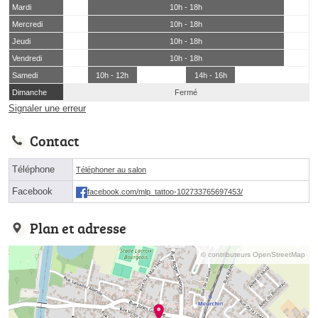
Mardi
10h - 18h
Mercredi
10h - 18h
Jeudi
10h - 18h
Vendredi
10h - 18h
Samedi
10h - 12h
14h - 16h
Dimanche
Fermé
Signaler une erreur
Contact
Téléphone
Téléphoner au salon
Facebook
facebook.com/mlp_tattoo-102733765697453/
Plan et adresse
© contributeurs OpenStreetMap