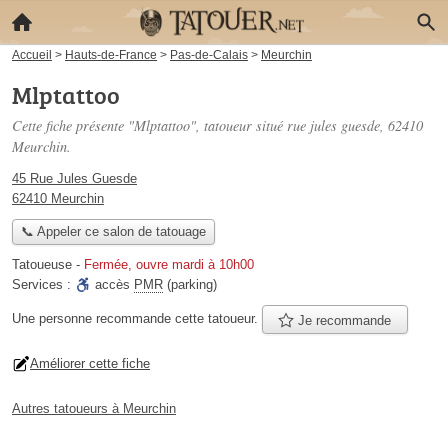
Accueil
>
Hauts-de-France
>
Pas-de-Calais
>
Meurchin
Mlptattoo
Cette fiche présente "Mlptattoo", tatoueur situé
rue jules guesde
, 62410
Meurchin.
45 Rue Jules Guesde
62410 Meurchin
📞 Appeler ce salon de tatouage
Tatoueuse
-
Fermée, ouvre mardi à 10h00
Services :
accès
PMR
(parking)
Une personne
recommande
cette tatoueur.
Je recommande
Améliorer cette fiche
Autres tatoueurs à Meurchin