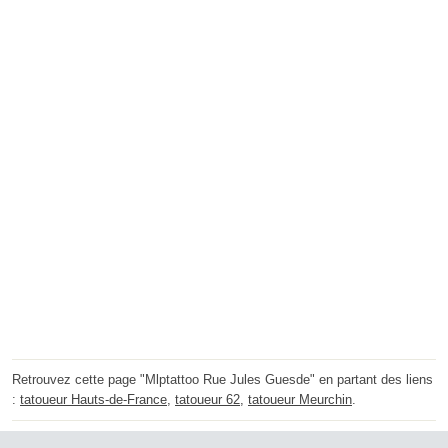
Retrouvez cette page "Mlptattoo Rue Jules Guesde" en partant des liens
:
tatoueur Hauts-de-France
,
tatoueur 62
,
tatoueur Meurchin
.