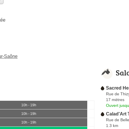
tée
sur-Saône
Sal
Sacred He
Rue de Thiz
17 mètres
Ouvert jusqu
10h - 19h
Calad'Art 
10h - 19h
Rue de Belle
10h - 19h
1.3 km