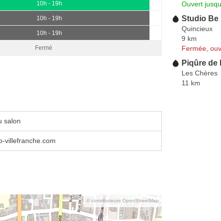
Ouvert jusq
10h - 19h
Studio Be 
10h - 19h
Quincieux
10h - 19h
9 km
Fermée, ouv
Fermé
Piqûre de
Les Chères
11 km
u salon
o-villefranche.com
© contributeurs OpenStreetMap