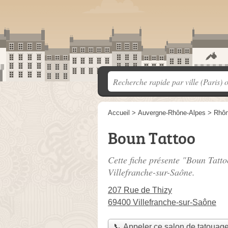
Accueil
>
Auvergne-Rhône-Alpes
>
Rhô
Boun Tattoo
Cette fiche présente "Boun Tatto
Villefranche-sur-Saône.
207 Rue de Thizy
69400 Villefranche-sur-Saône
📞 Appeler ce salon de tatouag