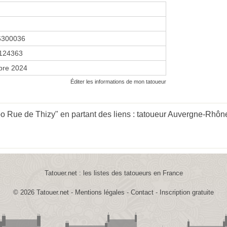
6300036
124363
bre 2024
Éditer les informations de mon tatoueur
o Rue de Thizy" en partant des liens :
tatoueur Auvergne-Rhôn
Tatouer.net : les listes des tatoueurs en France
© 2026
Tatouer.net
-
Mentions légales
-
Contact
-
Inscription gratuite