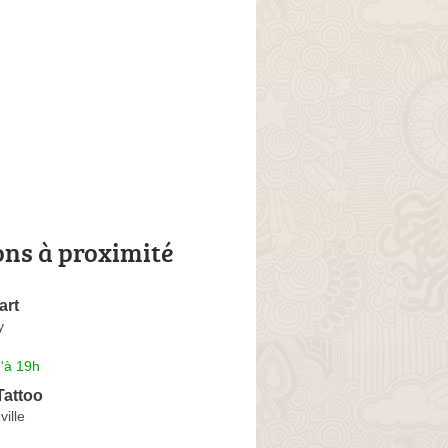
ons à proximité
art
y
'à 19h
Tattoo
ville