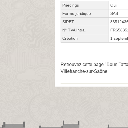
Piercings
Oui
Forme juridique
SAS
SIRET
8351243
N° TVA Intra.
FR65835
Création
1 septem
Retrouvez cette page "Boun Tatto
Villefranche-sur-Saône
.