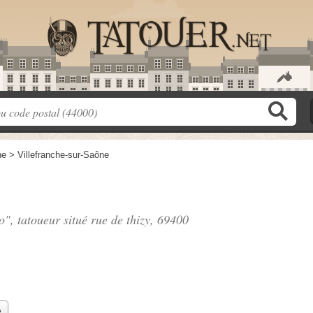
ne
>
Villefranche-sur-Saône
o", tatoueur situé
rue de thizy
, 69400
e